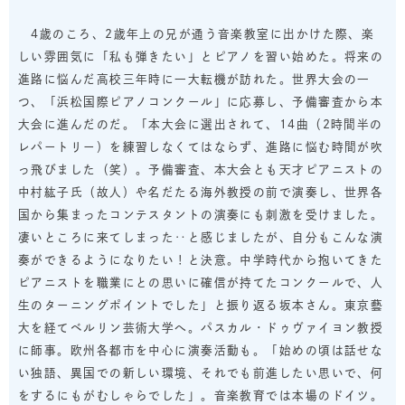
4歳のころ、2歳年上の兄が通う音楽教室に出かけた際、楽
しい雰囲気に「私も弾きたい」とピアノを習い始めた。将来の
進路に悩んだ高校三年時に一大転機が訪れた。世界大会の一
つ、「浜松国際ピアノコンクール」に応募し、予備審査から本
大会に進んだのだ。「本大会に選出されて、14曲（2時間半の
レパートリー）を練習しなくてはならず、進路に悩む時間が吹
っ飛びました（笑）。予備審査、本大会とも天才ピアニストの
中村紘子氏（故人）や名だたる海外教授の前で演奏し、世界各
国から集まったコンテスタントの演奏にも刺激を受けました。
凄いところに来てしまった‥と感じましたが、自分もこんな演
奏ができるようになりたい！と決意。中学時代から抱いてきた
ピアニストを職業にとの思いに確信が持てたコンクールで、人
生のターニングポイントでした」と振り返る坂本さん。東京藝
大を経てベルリン芸術大学へ。パスカル・ドゥヴァイヨン教授
に師事。欧州各都市を中心に演奏活動も。「始めの頃は話せな
い独語、異国での新しい環境、それでも前進したい思いで、何
をするにもがむしゃらでした」。音楽教育では本場のドイツ。