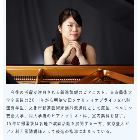
今後の活躍が注目される新進気鋭のピアニスト。東京藝術大
学卒業後の2011年から明治安田クオリティオブライフ文化財
団奨学生、文化庁新進芸術家海外派遣員として渡独、ベルリン
芸術大学、同大学院のピアノソリスト科、室内楽科を修了。
19年に帰国後は各地で演奏活動を展開する一方、東京藝大ピ
アノ科非常勤講師として後進の指導にあたっている。