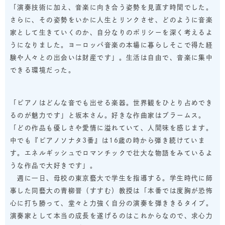
「演奏技術に加え、音楽に向き合う姿勢を見直す時間でした。
さらに、その姿勢をいかに人生とリンクさせ、どのように音楽
家として生きていくのか、自分なりのポリシーを深く考えるよ
うになりました。ヨーロッパ音楽の本場に暮らしそこで得た経
験や人々との出会いは財産です」。生活は自由で、音楽に集中
できる環境だった。
「ピアノはどんな音でも出せる楽器。世界観をひとり占めでき
るのが魅力です」と坂本さん。好きな作曲家はブラームス。
「どの作品も優しさや愛情に溢れていて、人間味を感じます。
中でも『ピアノソナタ3番』は16歳の時から弾き続けていま
す。エネルギッシュでロマンチックで壮大な物語をみているよ
うな作品で大好きです」。
週に一日、母校の東京藝大で学生を指導する。学生時代に師
事した同藝大の青柳晋（すすむ）教授は「本番では度胸が恐怖
心に打ち勝って、堂々と力強く自分の演奏を弾ききるタイプ。
演奏家として本当の成長を遂げるのはこれからなので、求心力