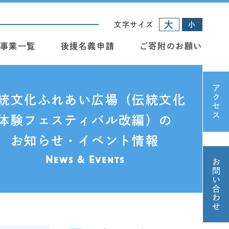
大
文字サイズ
小
事業一覧
後援名義申請
ご寄附のお願い
アクセス
統文化ふれあい広場（伝統文化
体験フェスティバル改編）の
お知らせ・イベント情報
News & Events
お問い合わせ