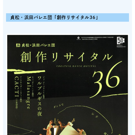
貞松・浜田バレエ団「
創作リサイタル36」