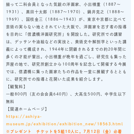
揃って二科会員となった気鋭の洋画家、小出楢重（1887〜
1931）、黒田十太郞（1887〜1970）、鍋井克之（1888〜
1969）、国枝金三（1886〜1943）が、東京や京都に比べて
芸術の実らない地とされていた大阪で、洋画家を志す者の指導
を目的に「信濃橋洋画研究所」を開設した。研究所での講習
は、デッサンや油絵などの実技と、美術史や解剖学といった講
義によって構成され、1944年に閉鎖されるまでの約20年間に
多くの才能が輩出。小出楢重が晩年を過ごし、研究生も集った
芦屋の地で、研究所創立から100周年を記念して開催する今展
では、信濃橋に集った画家たちの作品を一堂に展観するととも
に、研究所での指導と花開いた成果を紹介します。
【観覧料】
一般800円（友の会会員640円）、大高生500円、中学生以下
無料
【関連ホームページ】
https://ashiya-
museum.jp/exhibition/exhibition_new/18563.html
※プレゼント チケットを5組10人に。7月12日（金）必着