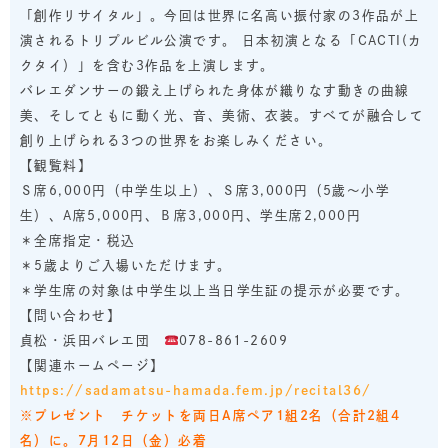
「創作リサイタル」。今回は世界に名高い振付家の3作品が上
演されるトリプルビル公演です。 日本初演となる「CACTI(カ
クタイ）」を含む3作品を上演します。
バレエダンサーの鍛え上げられた身体が織りなす動きの曲線
美、そしてともに動く光、音、美術、衣装。すべてが融合して
創り上げられる3つの世界をお楽しみください。
【観覧料】
Ｓ席6,000円（中学生以上）、Ｓ席3,000円（5歳～小学
生）、A席5,000円、Ｂ席3,000円、学生席2,000円
＊全席指定・税込
＊5歳よりご入場いただけます。
＊学生席の対象は中学生以上当日学生証の提示が必要です。
【問い合わせ】
貞松・浜田バレエ団
078-861-2609
【関連ホームページ】
https://sadamatsu-hamada.fem.jp/recital36/
※プレゼント チケットを両日A席ペア1組2名（合計2組4
名）に。7月12日（金）必着