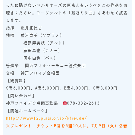
ったに聴けないベルリオーズの原点ともいうべきこの作品をお
聴きください。モーツァルトの「戴冠ミサ曲」もあわせて披露
します。
指揮 亀井正比古
独唱 並河寿美（ソプラノ）
福原寿美枝（アルト）
藤田卓也（テナー）
田中由也（バス）
管弦楽 関西フィルハーモニー管弦楽団
合唱 神戸フロイデ合唱団
【観覧料】
S席6,000円、A席5,000円、B席4,000円、C席3,000円
【問い合わせ】
神戸フロイデ合唱団事務局
078-382-2613
【関連ホームページ】
http://www12.plala.or.jp/kfreude/
※プレゼント チケットB席を5組10人に。7月9日（火）必着