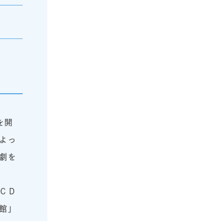
を開
よっ
劇を
ＣＤ
館」