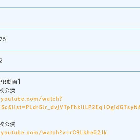
75
2
PR動画】
校公演
.youtube.com/watch?
Sc&list=PLdrSlr_dvjVTpFhkiiLP2Eq1OgidGTsyN
校公演
.youtube.com/watch?v=rC9Lkhe02Jk