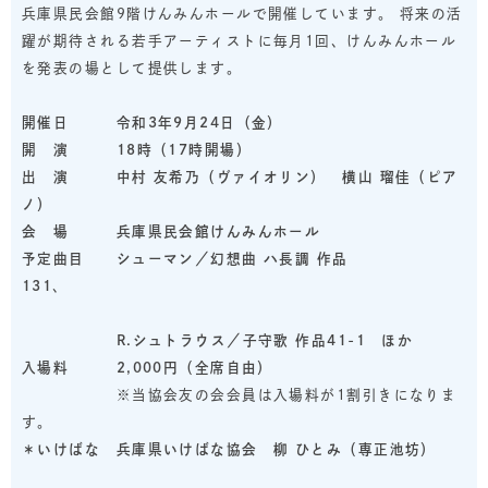
兵庫県民会館9階けんみんホールで開催しています。 将来の活
躍が期待される若手アーティストに毎月1回、けんみんホール
を発表の場として提供します。
開催日 令和3年9月24日（金）
開 演 18時（17時開場）
出 演 中村 友希乃（
ヴァイオリン
）
横山 瑠佳
（
ピア
ノ
）
会 場 兵庫県民会館けんみんホール
予定曲目 シューマン／幻想曲 ハ長調 作品
131
、
R.シュトラウス／
子守歌 作品41-1 ほか
入場料 2,000円（全席自由）
※当協会友の会会員は入場料が1割引きになりま
す。
＊いけばな 兵庫県いけばな協会 柳 ひとみ
（
専正池坊
）