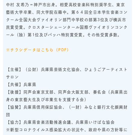
中村 友希乃＝神戸市出身。相愛高校音楽科特別奨学生、東京
藝術大学卒業、同大学院在籍中。第６４回全日本学生音楽コン
クール全国大会ヴァイオリン部門中学校の部第3位及び横浜市
民賞受賞。クロスターシェーンタール国際ヴァイオリンコンク
ール（独）第1位及びバッハ特別賞受賞。その他受賞多数。
※チラシデータはこちら（PDF)
【主催】（公財）兵庫県芸術文化協会、ひょうごアーティスト
サロン
【共催】兵庫県
【後援】同声会東京支部、同声会大阪支部、奏名会（兵庫県出
身の東京藝大生及び卒業生を支援する会）
【協賛】兵庫県信用保証協会、（一財）みなと銀行文化振興財
団
【協力】兵庫県音楽活動推進会議、兵庫県いけばな協会
※新型コロナウイルス感染拡大の状況や、政府や県の方針等に