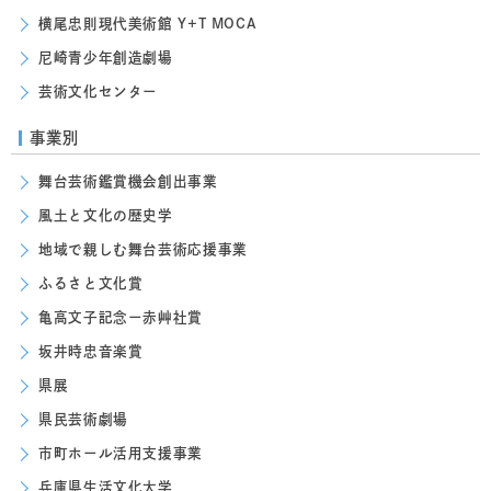
横尾忠則現代美術館 Y+T MOCA
尼崎青少年創造劇場
芸術文化センター
事業別
舞台芸術鑑賞機会創出事業
風土と文化の歴史学
地域で親しむ舞台芸術応援事業
ふるさと文化賞
亀高文子記念ー赤艸社賞
坂井時忠音楽賞
県展
県民芸術劇場
市町ホール活用支援事業
兵庫県生活文化大学