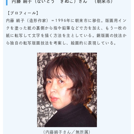
内藤 絹子（ないとう きぬこ）さん （朝来市）
【プロフィール】
内藤 絹子（造形作家）＝1996年に朝来市に移住。版画用イン
クを塗った紙の裏側から指や鉛筆などで力を加え、もう一枚の
紙に転写して文字を描く方法を主としている。銅版画の技法か
ら独自の転写版画技法を考案し、絵画的に表現している。
（内藤絹子さん／無所属）