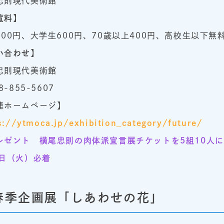
忠則現代美術館
覧料】
800円、大学生600円、70歳以上400円、高校生以下無
い合わせ】
忠則現代美術館
8-855-5607
連ホームページ】
s://ytmoca.jp/exhibition_category/future/
レゼント 横尾忠則の肉体派宣言展チケットを5組10人に
0日（火）必着
春季企画展「しあわせの花」