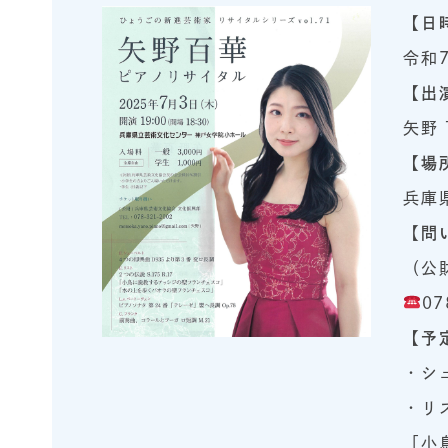
【日
令和
【出
矢野
【場
兵庫
【
問
（公
07
【予
・シ
・リス
「小