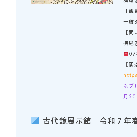
横尾
【観
一般
【問
横尾
07
【関
http
※プ
月2
古代鏡展示館 令和７年