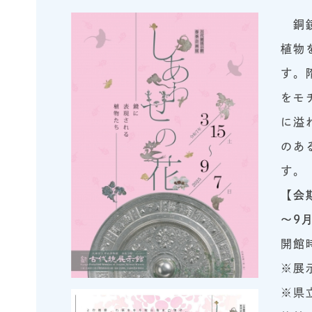
銅鏡
植物
す。
をモ
に溢
のあ
す。
【会
～9
開館
※展
※県