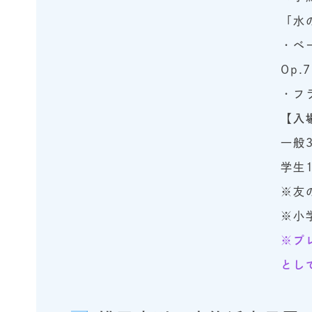
「水
・ベ
Op.7
・フ
【入
一般3
学生1
※友
※小
※プ
とし