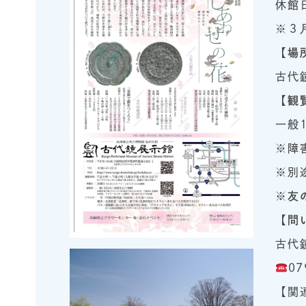
休館
※３
【場
古代
【観
一般
※障
※別
※
友
【問
古代
07
【関