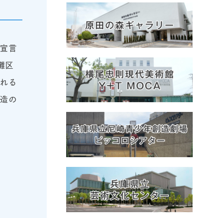
宣言
灘区
かれる
創造の