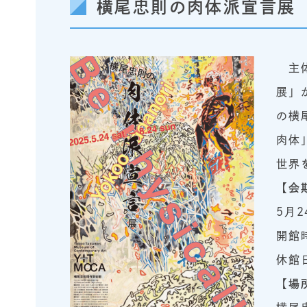
横尾忠則の肉体派宣言展 Yokoo
主体
展」
の横
肉体
世界
【会
5月
開館
休館
【
場