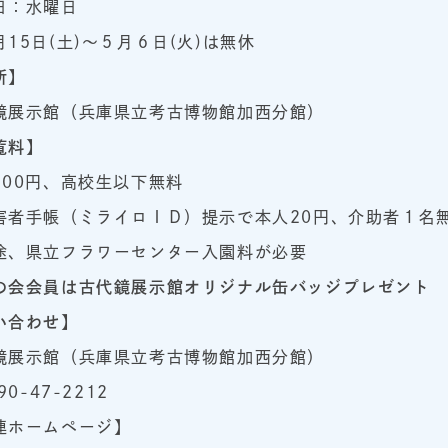
日：水曜日
月15日(土)～５月６日(火)は無休
所】
鏡展示館（兵庫県立考古博物館加西分館）
覧料】
100円、高校生以下無料
害者手帳（ミライロＩＤ）提示で本人20円、介助者１名
途、県立フラワーセンター入園料が必要
の会会員は古代鏡展示館オリジナル缶バッジプレゼント
い合わせ】
鏡展示館（兵庫県立考古博物館加西分館）
90-47-2212
連ホームページ】