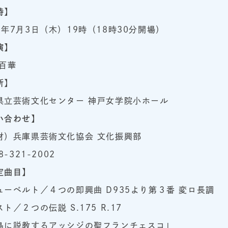
時】
7年7月3日（木）19時（18時30分開場）
演】
 百華
所
】
県立芸術文化センター 神戸女学院小ホール
い合わせ】
財）兵庫県芸術文化協会 文化振興部
8-321-2002
定曲目】
ューベルト／４つの即興曲 D935より第３番 変ロ長調
ト／２つの伝説 S.175 R.17
鳥に説教するアッシジの聖フランチェスコ」