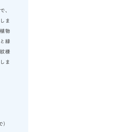
で、
場しま
る植物
花と緑
の紋様
介しま
で）