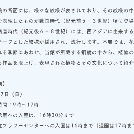
の背面には、様々な紋様が表されており、その紋様の中
を表現したものが戦国時代（紀元前５－３世紀）頃に登
隋唐時代（紀元後６－８世紀）には、西アジアに由来す
チーフとした紋様が採用され、流行します。本展では、
れる季節にあわせ、当館が所蔵する銅鏡の中から、植物
る作品を取上げ、表現された植物とその文化について紹
期】
月7日（日）
時間：9時～17時
示室への入室は、16時30分まで
立フラワーセンターへの入園は16時まで（退園は17時ま