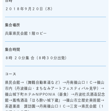
日時
２０１８年９月２０日（木）
集合場所
兵庫県民会館１階ロビー
集合時間
８時 ２０分集 合（８時３０分出発）
コース
県民会館→（舞鶴自動車道など）→丹南篠山口ＩＣ→篠山
市内（丹波篠山・まちなみアートフェスティバル見学）→
篠山城下町ホテルNIPPONIA（昼食）→丹波杜氏酒造記念
館→鳳鳴酒造「ほろ酔い城下蔵」→篠山市立歴史美術館→
茶遊菓楽 諏訪園→丹南篠山口ＩＣ→三宮→県民会館（１