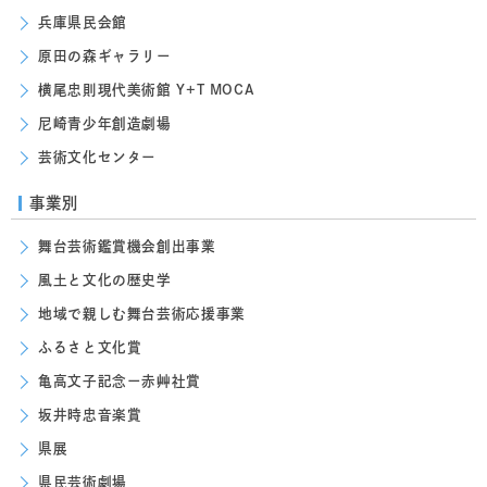
兵庫県民会館
原田の森ギャラリー
横尾忠則現代美術館 Y+T MOCA
尼崎青少年創造劇場
芸術文化センター
事業別
舞台芸術鑑賞機会創出事業
風土と文化の歴史学
地域で親しむ舞台芸術応援事業
ふるさと文化賞
亀高文子記念ー赤艸社賞
坂井時忠音楽賞
県展
県民芸術劇場