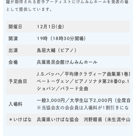
躍が期待される若手アーティストにけんみんホールを発表の場
として提供しています。
開催日
12月1日(金)
開演
19時（18時30分開場）
出演
鳥居大輔（ピアノ）
会場
兵庫県民会館けんみんホール
J.S.バッハ／平均律クラヴィーア曲集第1巻第
予定曲目
ベートーヴェン／ピアノソナタ第28番Op.10
ショパン／バラード全曲
一般3,000円／大学生以下2,000円（全席自
入場料
※当協会友の会会員は入場料が1割引きになり
＊いけばな
兵庫県いけばな協会
河野順甫（未生流中山文