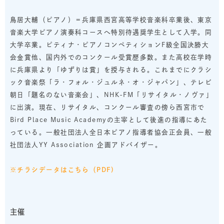
鳥居大輔（ピアノ）＝兵庫県西宮高等学校音楽科卒業後、東京
音楽大学ピアノ演奏科コースへ特別待遇奨学生として入学。同
大学卒業。ピティナ・ピアノコンペティションF級全国決勝大
会金賞他、国内外でのコンクール受賞歴多数。また高校在学時
に兵庫県より「ゆずりは賞」を授与される。これまでにクラシ
ック音楽祭「ラ・フォル・ジュルネ・オ・ジャパン」、テレビ
朝日「題名のない音楽会」、NHK-FM「リサイタル・ノヴァ」
に出演。現在、リサイタル、コンクール審査の傍ら西宮市で
Bird Place Music Academyの主宰として後進の指導にあた
っている。一般社団法人全日本ピアノ指導者協会正会員、一般
社団法人YY Association 企画アドバイザー。
※チラシデータはこちら（PDF)
主催