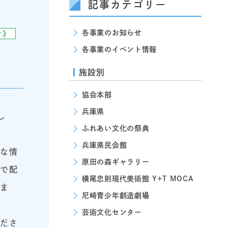
記事カテゴリー
各事業のお知らせ
け》
各事業のイベント情報
！
施設別
協会本部
兵庫県
し
ふれあい文化の祭典
兵庫県民会館
得な情
原田の森ギャラリー
等で配
横尾忠則現代美術館 Y+T MOCA
いま
尼崎青少年創造劇場
芸術文化センター
くださ