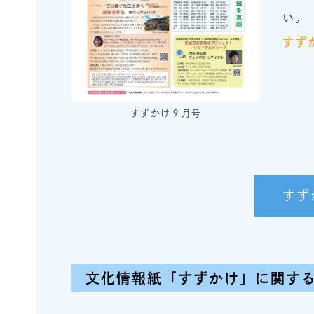
い。
すず
すずかけ９月号
すず
文化情報紙「すずかけ」に関す