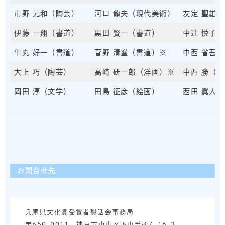
市野 元和（陶芸）
河口 龍夫（現代美術）
友定 聖雄
伊藤 一翔（書道）
黒田 賢一（書道）
中辻 悦子
牛丸 好一（書道）
菅野 清峯（書道）※
中西 省吾
大上 巧（陶芸）
高崎 研一郎（洋画）※
中西 勝（
岡田 淳（文学）
田島 征彦（絵画）
西田 眞人
※ご親族にご協力い
お問合せ先
兵庫県文化賞受賞者懇話会事務局
〒650-0011 神戸市中央区下山手通4-16-3