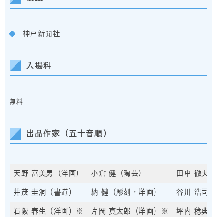
神戸新聞社
入場料
無料
出品作家（五十音順）
天野 富美男（洋画）
小倉 健（陶芸）
田中 徹夫
井茂 圭洞（書道）
納 健（彫刻・洋画）
谷川 浩司
石阪 春生（洋画）※
片岡 真太郎（洋画）※
坪内 稔典