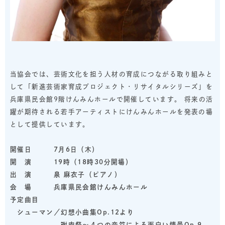
当協会では、芸術文化を担う人材の育成につながる取り組みと
して「新進芸術家育成プロジェクト・リサイタルシリーズ」を
兵庫県民会館9階けんみんホールで開催しています。 将来の活
躍が期待される若手アーティストにけんみんホールを発表の場
として提供しています。
開催日 7月6日（木）
開 演 19時（18時30分開場）
出 演 泉 麻衣子
（ピアノ）
会 場 兵庫県民会館けんみんホール
予定曲目
シューマン／幻想小曲集Op.12より
謝肉祭～４つの音符による面白い情景
Op.
9