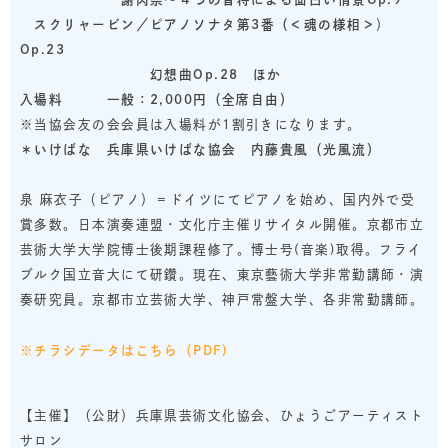
スクリャービン／
ピアノソナタ第3番（＜魂の様相＞
）
Op.
23
幻想曲Op.28
ほか
入場料 一般：2,000円（全席自由）
※当協会友の会会員は入場料が1割引きになります。
＊いけばな 兵庫県いけばな協会
内藤貴風（光風流）
泉 麻衣子（ピアノ）＝ドイツにてピアノを始め、国内外で受
賞多数。日本演奏連盟・文化庁主催リサイタル開催。京都市立
芸術大学大学院博士後期課程修了。博士号(音楽)取得。フライ
ブルク国立音大にて研鑽。現在、東京藝術大学非常勤講師・演
奏研究員。京都市立芸術大学、神戸常盤大学、各非常勤講師。
※チラシデータはこちら（PDF)
【主催】（公財）兵庫県芸術文化協会、ひょうごアーティスト
サロン