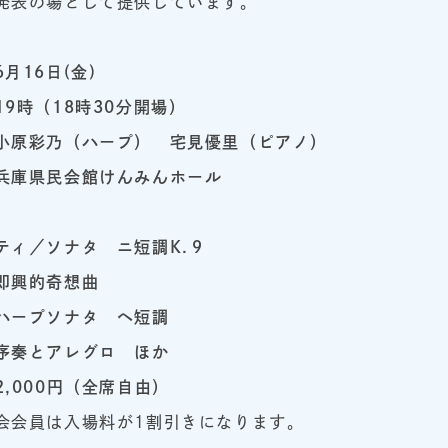
発表の場として提供しています。
16日(金)
時（18時30分開場）
原彩乃（ハープ）
宅見優里（ピアノ）
庫県民会館けんみんホール
ティ／ソナタ
ニ短調K.９
即興的奇想曲
ハープソナタ ヘ短調
序奏とアレグロ
ほか
000円（全席自由）
会会員は入場料が1割引きになります。