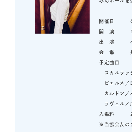
みんホールを
開催日 6月
開 演 19
出 演 小
会 場 兵
予定曲目
スカルラッ
ピエルネ／
カルドン／
ラヴェル／
入場料 2,
※当協会友の