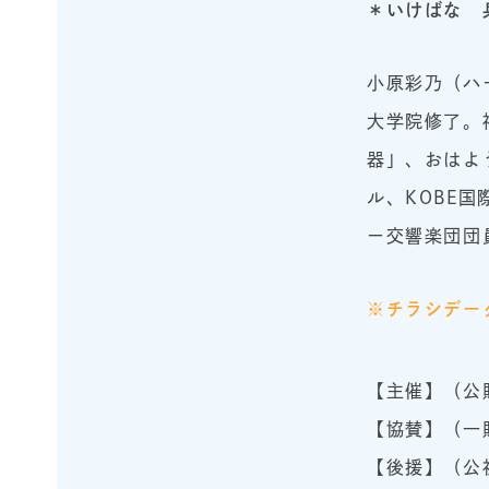
＊いけばな
小原彩乃（ハ
大学院修了。
器」、おはよ
ル、KOBE
ー交響楽団団
※チラシデータ
【主催】（公
【協賛】（一
【後援】（公