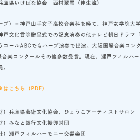
 兵庫県いけばな協会
西村翠雲（佳生流）
ープ）＝神戸山手女子高校音楽科を経て、神戸女学院大
神戸文化賞等贈呈式での記念演奏の他テレビ朝日ドラマ
うコールABCでもハープ演奏で出演。大阪国際音楽コン
国際音楽コンクールその他多数受賞。現在、瀬戸フィルハ
員。
はこちら（PDF)
財）兵庫県芸術文化協会、ひょうごアーティストサロン
財）みなと銀行文化振興財団
社）瀬戸フィルハーモニー交響楽団