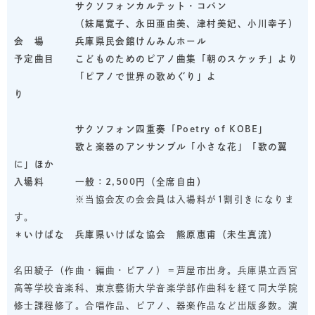
サクソフォンカルテット・コパン
（妹尾寛子、永田亜由美、津村美妃、小川幸子）
会 場 兵庫県民会館けんみんホール
予定曲目 こどものためのピアノ曲集「朝のスケッチ」より
「ピアノで世界の歌めぐり」よ
り
サクソフォン四重奏「Poetry of KOBE」
歌と楽器のアンサンブル「小さな花」「歌の翼
に」ほか
入場料 一般：2,500円（全席自由）
※当協会友の会会員は入場料が1割引きになりま
す。
＊いけばな 兵庫県いけばな協会 熊原恵甫（未生真流）
名田綾子（作曲・編曲・ピアノ）＝芦屋市出身。兵庫県立西宮
高等学校音楽科、東京藝術大学音楽学部作曲科を経て同大学院
修士課程修了。合唱作品、ピアノ、器楽作品など出版多数。演