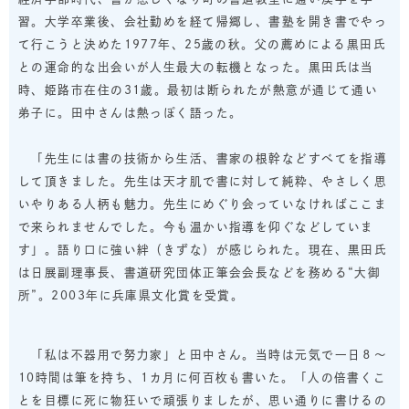
習。大学卒業後、会社勤めを経て帰郷し、書塾を開き書でやっ
て行こうと決めた1977年、25歳の秋。父の薦めによる黒田氏
との運命的な出会いが人生最大の転機となった。黒田氏は当
時、姫路市在住の31歳。最初は断られたが熱意が通じて通い
弟子に。田中さんは熱っぽく語った。
「先生には書の技術から生活、書家の根幹などすべてを指導
して頂きました。先生は天才肌で書に対して純粋、やさしく思
いやりある人柄も魅力。先生にめぐり会っていなければここま
で来られませんでした。今も温かい指導を仰ぐなどしていま
す」。語り口に強い
絆
（きずな）が感じられた。現在、黒田氏
は日展副理事長、書道研究団体正筆会会長などを務める“大御
所”。2003年に兵庫県文化賞を受賞。
「私は不器用で努力家」と田中さん。当時は元気で一日８～
10時間は筆を持ち、1カ月に何百枚も書いた。「人の倍書くこ
とを目標に死に物狂いで頑張りましたが、思い通りに書けるの