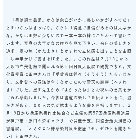
「書は線の芸術。かなは余白がいかに美しいかがすべてだ」
と田中さんはきっぱり。さらに「得意で自信があるのは大字か
な。かなは画数が少ないので一本一本の線にこだわって書いて
います。写真の大字かなの作品を見て下さい。余白の美しさを
追求、墨の
塊
（かたまり）とかすれで立体感を出すことを主眼
にし半年かけて書きあげました」。この作品は２月26日から
大阪市立美術館で開かれる第８回日展大阪展で観覧できる。文
化賞受賞に田中さんは「受賞者は
錚々
（そうそう）たる方ばか
り。文化賞への意識は全くなかったので青天の
霹靂
（へきれ
き）でした。黒田先生から『よかったね』とお祝いの言葉をか
けられ感動しました。今後は書道の楽しさを伝えるともに、温
かさがある、見た人の気が休まるような書を目指します」。２
月19日から兵庫県書作家協会など主催の第57回兵庫県書道展
が神戸市・原田の森ギャラリーで開催予定。同協会最大規模の
書道展。「オミクロン株感染対策を徹底させ、ぜひとも開きた
い」と田中さん。