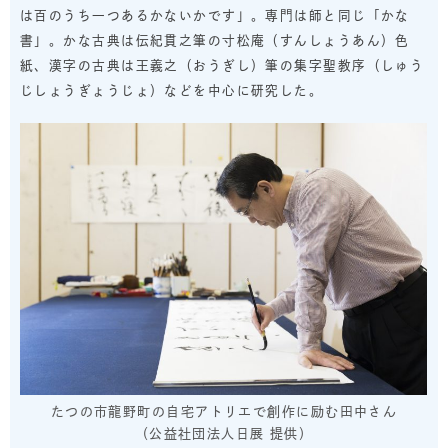
は百のうち一つあるかないかです」。専門は師と同じ「かな
書」。かな古典は伝紀貫之筆の
寸松庵
（すんしょうあん）色
紙、漢字の古典は
王義之
（おうぎし）筆の
集字聖教序
（しゅう
じしょうぎょうじょ）などを中心に研究した。
たつの市龍野町の自宅アトリエで創作に励む田中さん
（公益社団法人日展 提供）