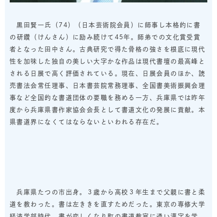
黒田賢一氏（74）（日本芸術院会員）に師事し本格的に書
の
研鑽
（けんさん）に励み続けて45年。師弟での文化賞受賞
者となった田中さん。古典研究で得た骨格の強さを根底に現代
性を加味した独自の美しい大字かな作品は現代書壇の最高峰と
される日展で高く評価されている。現在、日展会員のほか、読
売書法会常任理事、日本書芸院常務理事、全国書美術振興会理
事など全国的な書道団体の要職を務める一方、兵庫県では昨年
度から兵庫県書作家協会会長として書道文化の発展に貢献。本
県書道界になくてはならないといわれる存在だ。
兵庫県たつの市出身。３歳から高校３年生まで父親に書と柔
道を教わった。書は左ききを直すためだった。東京の専修大学
経済学部時代、書が恋しくなり町の書道教室に通い漢字を学