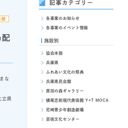
記事カテゴリー
各事業のお知らせ
本部
各事業のイベント情報
局配
施設別
協会本部
兵庫県
ふれあい文化の祭典
まな
兵庫県民会館
原田の森ギャラリー
化立県
横尾忠則現代美術館 Y+T MOCA
尼崎青少年創造劇場
芸術文化センター