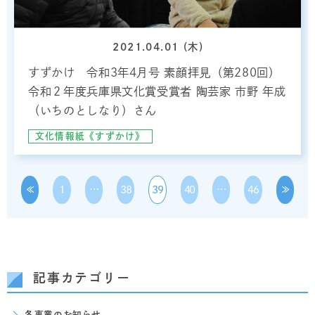
2021.04.01 (木)
インタビュー
すずかけ 令和3年4月号 素顔拝見（第280回）
令和２年度兵庫県文化賞受賞者 陶芸家 市野 年成
（いちのとしなり）さん
文化情報紙《すずかけ》
≪
1
…
38
39
40
…
46
≫
記事カテゴリー
各事業のお知らせ