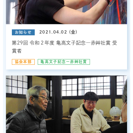
2021.04.02 (金)
お知らせ
第29回 令和２年度 亀高文子記念―赤艸社賞 受
賞者
協会本部
亀高文子記念ー赤艸社賞