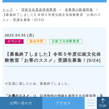
トップ
芸術文化普及啓発事業
各事業の新着情報
【募集終了しました】令和５年度伝統文化体験教室「お箏のス
スメ」受講生募集！(5/24)
2023.04.03 (月)
イベント
協会本部
伝統文化体験教室
【募集終了しました】令和５年度伝統文化体
験教室「お箏のススメ」受講生募集！(5/24)
※定員に達したため、募集終了しました。
「お箏のススメ」
は、日本独特の情緒を表現する伝統楽器・箏
をより広く知っていただく講座です。
お問い合わせ
アクセス
TOP
箏曲の基本的な説明を聞き、基礎練習から簡単な曲を練習しま