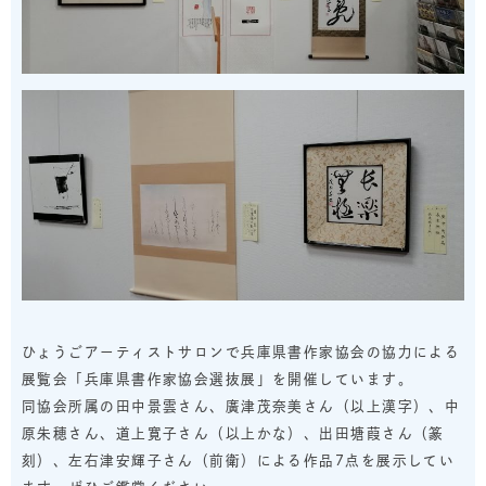
ひょうごアーティストサロンで兵庫県書作家協会の協力による
展覧会「兵庫県書作家協会選抜展」を開催しています。
同協会所属の田中景雲さん、廣津茂奈美さん（以上漢字）、中
原朱穂さん、道上寛子さん（以上かな）、出田塘葭さん（篆
刻）、左右津安輝子さん（前衛）による作品7点を展示してい