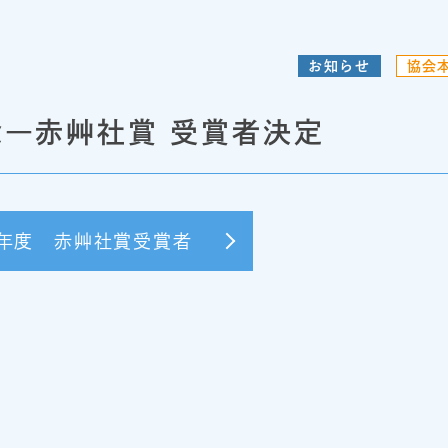
お知らせ
協会
念―赤艸社賞 受賞者決定
年度 赤艸社賞受賞者