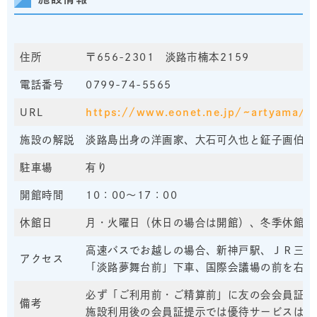
住所
〒656-2301 淡路市楠本2159
電話番号
0799-74-5565
URL
https://www.eonet.ne.jp/~artyama/
施設の解説
淡路島出身の洋画家、大石可久也と鉦子画伯が
駐車場
有り
開館時間
10：00～17：00
休館日
月・火曜日（休日の場合は開館）、冬季休館日
高速バスでお越しの場合、新神戸駅、ＪＲ三宮
アクセス
「淡路夢舞台前」下車、国際会議場の前を右折
必ず「ご利用前・ご精算前」に友の会会員証を
備考
施設利用後の会員証提示では優待サービスはご