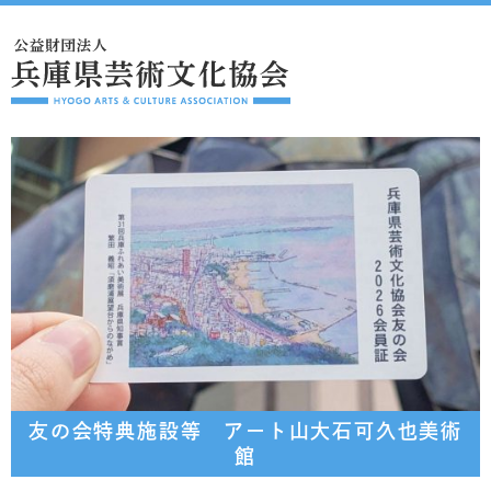
友の会特典施設等 アート山大石可久也美術
館