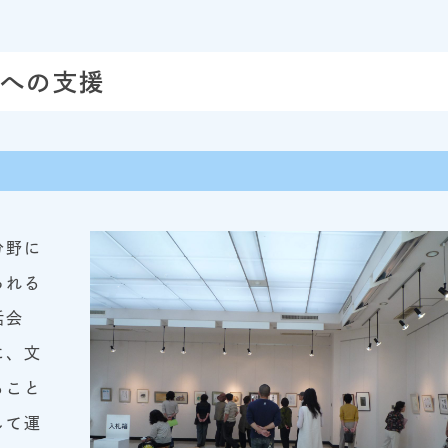
への支援
分野に
られる
話会
に、文
ること
して運