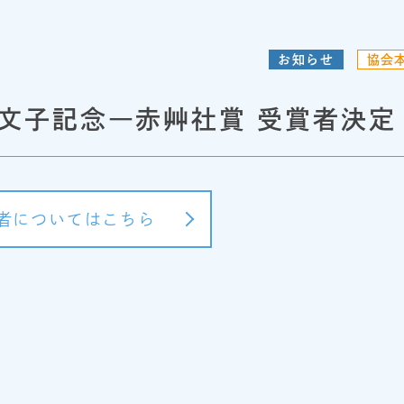
お知らせ
協会
高文子記念―赤艸社賞 受賞者決定
者についてはこちら