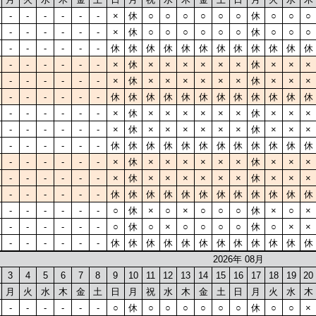
-
-
-
-
-
-
×
休
○
○
○
○
○
○
休
○
○
○
-
-
-
-
-
-
×
休
○
○
○
○
○
○
休
○
○
○
-
-
-
-
-
-
休
休
休
休
休
休
休
休
休
休
休
休
-
-
-
-
-
-
×
休
×
×
×
×
×
×
休
×
×
×
-
-
-
-
-
-
×
休
×
×
×
×
×
×
休
×
×
×
-
-
-
-
-
-
休
休
休
休
休
休
休
休
休
休
休
休
-
-
-
-
-
-
×
休
×
×
×
×
×
×
休
×
×
×
-
-
-
-
-
-
×
休
×
×
×
×
×
×
休
×
×
×
-
-
-
-
-
-
休
休
休
休
休
休
休
休
休
休
休
休
-
-
-
-
-
-
×
休
×
×
×
×
×
×
休
×
×
×
-
-
-
-
-
-
×
休
×
×
×
×
×
×
休
×
×
×
-
-
-
-
-
-
休
休
休
休
休
休
休
休
休
休
休
休
-
-
-
-
-
-
○
休
×
○
×
○
○
○
休
×
○
×
-
-
-
-
-
-
○
休
○
×
○
○
○
○
休
○
×
×
-
-
-
-
-
-
休
休
休
休
休
休
休
休
休
休
休
休
2026年 08月
3
4
5
6
7
8
9
10
11
12
13
14
15
16
17
18
19
20
月
火
水
木
金
土
日
月
祝
水
木
金
土
日
月
火
水
木
-
-
-
-
-
-
○
休
○
○
○
○
○
○
休
○
○
×