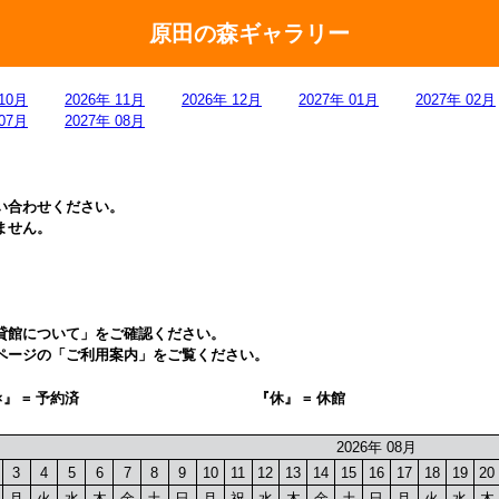
原田の森ギャラリー
 10月
2026年 11月
2026年 12月
2027年 01月
2027年 02月
 07月
2027年 08月
い合わせください。
ません。
貸館について」をご確認ください。
ページの「ご利用案内」をご覧ください。
×』 = 予約済
『休』 = 休館
2026年 08月
3
4
5
6
7
8
9
10
11
12
13
14
15
16
17
18
19
20
月
火
水
木
金
土
日
月
祝
水
木
金
土
日
月
火
水
木