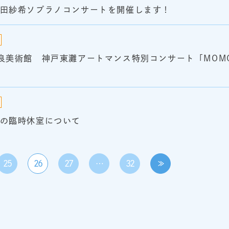
前田紗希ソプラノコンサートを開催します！
世良美術館 神戸東灘アートマンス特別コンサート「MOM
）の臨時休室について
25
26
27
…
32
≫